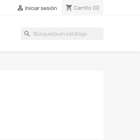
shopping_cart

Carrito
(0)
Iniciar sesión
search