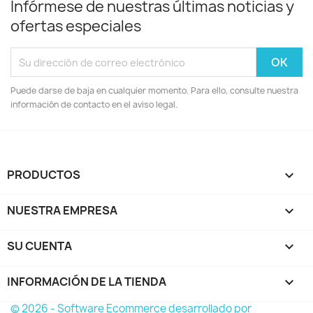
Infórmese de nuestras últimas noticias y
ofertas especiales
Puede darse de baja en cualquier momento. Para ello, consulte nuestra
información de contacto en el aviso legal.
PRODUCTOS

NUESTRA EMPRESA

SU CUENTA

INFORMACIÓN DE LA TIENDA
keyboard_arrow_down
© 2026 - Software Ecommerce desarrollado por