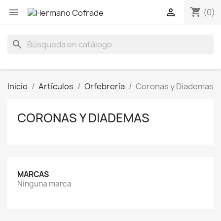
shopping_cart


(0)
search
Inicio
Artículos
Orfebrería
Coronas y Diademas
CORONAS Y DIADEMAS
MARCAS
Ninguna marca