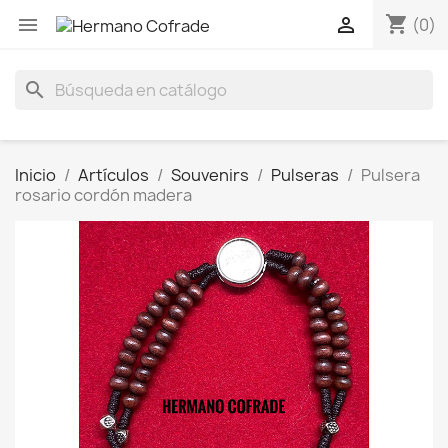
shopping_cart


(0)
search
Inicio
Artículos
Souvenirs
Pulseras
Pulsera
rosario cordón madera